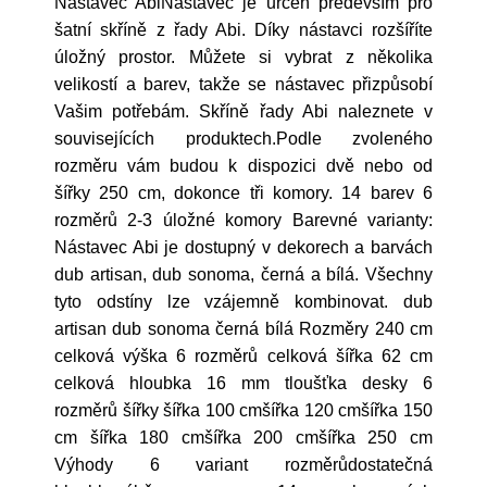
Nástavec AbiNástavec je určen především pro
šatní skříně z řady Abi. Díky nástavci rozšíříte
úložný prostor. Můžete si vybrat z několika
velikostí a barev, takže se nástavec přizpůsobí
Vašim potřebám. Skříně řady Abi naleznete v
souvisejících produktech.Podle zvoleného
rozměru vám budou k dispozici dvě nebo od
šířky 250 cm, dokonce tři komory. 14 barev 6
rozměrů 2-3 úložné komory Barevné varianty:
Nástavec Abi je dostupný v dekorech a barvách
dub artisan, dub sonoma, černá a bílá. Všechny
tyto odstíny lze vzájemně kombinovat. dub
artisan dub sonoma černá bílá Rozměry 240 cm
celková výška 6 rozměrů celková šířka 62 cm
celková hloubka 16 mm tloušťka desky 6
rozměrů šířky šířka 100 cmšířka 120 cmšířka 150
cm šířka 180 cmšířka 200 cmšířka 250 cm
Výhody 6 variant rozměrůdostatečná