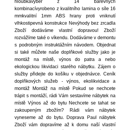
hloubkavýběr z 14 barevných
kombinacívyrobeno z kvalitního lamina o síle 16
mmkvalitní 1mm ABS hrany proti vniknutí
vlhkostipevná konstrukce Nevýhody bez zrcadla
Zboží dodáváme vlastní dopravou! Zboží
rozvážíme také o víkendu. Dodáváme v demontu
s podrobným instruktážním návodem. Objednat
si také můžete naše doplňkové služby jako je
montáž na místě, výnos do patra a nebo
ekologickou likvidaci starého nábytku. Zájem o
služby přidejte do košíku v objednávce. Ceník
doplňkových služeb - výnos, ekolikvidace a
montáž Montáž na místě Pokud se nechcete
trápit s montáží, rádi Vám sestavíme nábytek na
místě Výnos až do bytu Nechcete se tahat se
zakoupeným zbožím? Rádi vám nábytek
vyneseme až do bytu. Doprava Paul nábytek
Zboží vám dopravíme až k domu naší vlastní