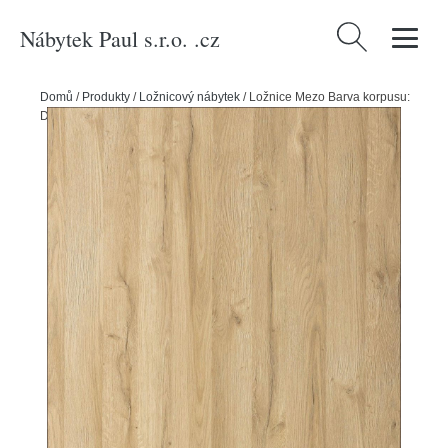
Nábytek Paul s.r.o. .cz
Vyhledávání
Domů
/
Produkty
/
Ložnicový nábytek
/
Ložnice Mezo Barva korpusu:
Dub - grand