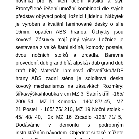
novinka pro ty, kteří ocení klasiku a styl.
Promyšlené řešení umožní kombinaci dle svých
představ obývací pokoj, ložnici i jídelnu. Nábytek
je vyroben s kvalitní laminované desky o síle
16mm, opatřen ABS hranou. Úchytky jsou
kovové. Zásuvky mají plný výsuv. Ložnice je
sestavena z velké šatní skříně, komody, postele,
dvou nočních stolků a zrcadla. Barevné
provedení: dub grand bílá alpská / dub grand dub
craft bílý Materiál: laminová dřevotříska/MDF
hrany ABS zadní stěna je sololitová deska
kovový mechanismus na zásuvkách Rozměry:
šířka/výška/hloubka v cm MZ 3 Šatní skříň -165/
200/ 54, MZ 11 Komoda -140/ 87/ 45, MZ
21 Postel - 165/ 75/ 210, MZ 19 Noční stolek -
45/ 48/ 40, 2x MZ 16 Zrcadlo -128/ 71/ 5,
Dodáváme v demontu s podrobným
instruktážním návodem. Objednat si také můžete