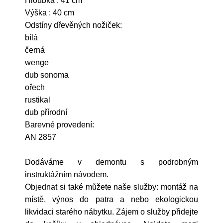
Hloubka : 41 cm
Výška : 40 cm
Odstíny dřevěných nožiček:
bílá
černá
wenge
dub sonoma
ořech
rustikal
dub přírodní
Barevné provedení:
AN 2857
Dodáváme v demontu s podrobným
instruktážním návodem.
Objednat si také můžete naše služby: montáž na
místě, výnos do patra a nebo ekologickou
likvidaci starého nábytku. Zájem o služby přidejte