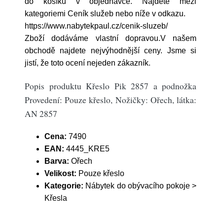
do košíku v objednávce. Najdete mezi
kategoriemi Ceník služeb nebo níže v odkazu.
https://www.nabytekpaul.cz/cenik-sluzeb/
Zboží dodáváme vlastní dopravou.V našem
obchodě najdete nejvýhodnější ceny. Jsme si
jistí, že toto ocení nejeden zákazník.
Popis produktu Křeslo Pik 2857 a podnožka
Provedení: Pouze křeslo, Nožičky: Ořech, látka:
AN 2857
Cena:
7490
EAN:
4445_KRE5
Barva:
Ořech
Velikost:
Pouze křeslo
Kategorie:
Nábytek do obývacího pokoje >
Křesla