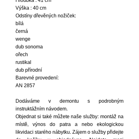
Hloubka : 41 cm
Výška : 40 cm
Odstíny dřevěných nožiček:
bílá
černá
wenge
dub sonoma
ořech
rustikal
dub přírodní
Barevné provedení:
AN 2857
Dodáváme v demontu s podrobným
instruktážním návodem.
Objednat si také můžete naše služby: montáž na
místě, výnos do patra a nebo ekologickou
likvidaci starého nábytku. Zájem o služby přidejte