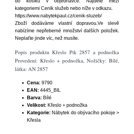
do košíku v objednávce. Najdete mezi
kategoriemi Ceník služeb nebo níže v odkazu.
https://www.nabytekpaul.cz/cenik-sluzeb/
Zboží dodáváme vlastní dopravou.Ve slevě
nabízíme nepřeberné množství dalších položek.
Neplaťte jinde víc, než musíte.
Popis produktu Křeslo Pik 2857 a podnožka
Provedení: Křeslo + podnožka, Nožičky: Bílé,
látka: AN 2857
Cena:
9790
EAN:
4445_BIL
Barva:
Bílé
Velikost:
Křeslo + podnožka
Kategorie:
Nábytek do obývacího pokoje >
Křesla