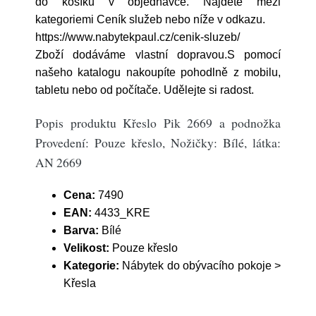
do košíku v objednávce. Najdete mezi
kategoriemi Ceník služeb nebo níže v odkazu.
https://www.nabytekpaul.cz/cenik-sluzeb/
Zboží dodáváme vlastní dopravou.S pomocí
našeho katalogu nakoupíte pohodlně z mobilu,
tabletu nebo od počítače. Udělejte si radost.
Popis produktu Křeslo Pik 2669 a podnožka
Provedení: Pouze křeslo, Nožičky: Bílé, látka:
AN 2669
Cena:
7490
EAN:
4433_KRE
Barva:
Bílé
Velikost:
Pouze křeslo
Kategorie:
Nábytek do obývacího pokoje >
Křesla