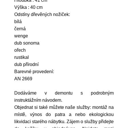
Hloubka : 41 cm
Výška : 40 cm
Odstíny dřevěných nožiček:
bílá
černá
wenge
dub sonoma
ořech
rustikal
dub přírodní
Barevné provedení:
AN 2669
Dodáváme v demontu s podrobným
instruktážním návodem.
Objednat si také můžete naše služby: montáž na
místě, výnos do patra a nebo ekologickou
likvidaci starého nábytku. Zájem o služby přidejte