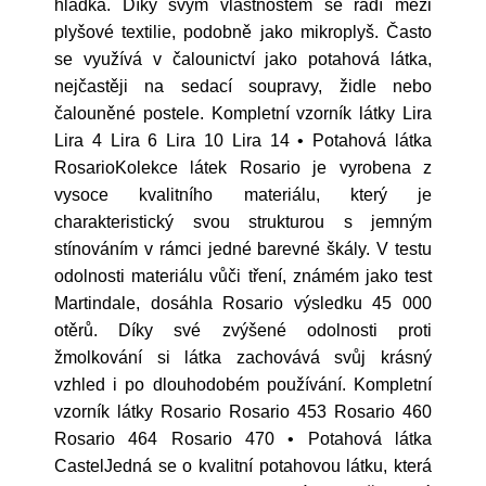
hladká. Díky svým vlastnostem se řadí mezi
plyšové textilie, podobně jako mikroplyš. Často
se využívá v čalounictví jako potahová látka,
nejčastěji na sedací soupravy, židle nebo
čalouněné postele. Kompletní vzorník látky Lira
Lira 4 Lira 6 Lira 10 Lira 14 • Potahová látka
RosarioKolekce látek Rosario je vyrobena z
vysoce kvalitního materiálu, který je
charakteristický svou strukturou s jemným
stínováním v rámci jedné barevné škály. V testu
odolnosti materiálu vůči tření, známém jako test
Martindale, dosáhla Rosario výsledku 45 000
otěrů. Díky své zvýšené odolnosti proti
žmolkování si látka zachovává svůj krásný
vzhled i po dlouhodobém používání. Kompletní
vzorník látky Rosario Rosario 453 Rosario 460
Rosario 464 Rosario 470 • Potahová látka
CastelJedná se o kvalitní potahovou látku, která