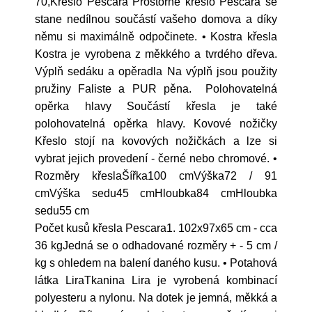
70,Křeslo Pescara Prostorné křeslo Pescara se
stane nedílnou součástí vašeho domova a díky
němu si maximálně odpočinete. • Kostra křesla
Kostra je vyrobena z měkkého a tvrdého dřeva.
Výplň sedáku a opěradla Na výplň jsou použity
pružiny Faliste a PUR pěna. Polohovatelná
opěrka hlavy Součástí křesla je také
polohovatelná opěrka hlavy. Kovové nožičky
Křeslo stojí na kovových nožičkách a lze si
vybrat jejich provedení - černé nebo chromové. •
Rozměry křeslaŠířka100 cmVýška72 / 91
cmVýška sedu45 cmHloubka84 cmHloubka
sedu55 cm
Počet kusů křesla Pescara1. 102x97x65 cm - cca
36 kgJedná se o odhadované rozměry + - 5 cm /
kg s ohledem na balení daného kusu. • Potahová
látka LiraTkanina Lira je vyrobená kombinací
polyesteru a nylonu. Na dotek je jemná, měkká a