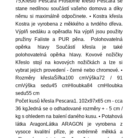
75,Křeslo Pescara Prostorné křeslo Pescara se
stane nedílnou součástí vašeho domova a díky
němu si maximálně odpočinete. • Kostra křesla
Kostra je vyrobena z měkkého a tvrdého dřeva.
Výplň sedáku a opěradla Na výplň jsou použity
pružiny Faliste a PUR pěna. Polohovatelná
opěrka hlavy Součástí křesla je také
polohovatelná opěrka hlavy. Kovové nožičky
Křeslo stojí na kovových nožičkách a lze si
vybrat jejich provedení - černé nebo chromové. •
Rozměry křeslaŠířka100 cmVýška72 / 91
cmVýška sedu45 cmHloubka84 cmHloubka
sedu55 cm
Počet kusů křesla Pescara1. 102x97x65 cm - cca
36 kgJedná se o odhadované rozměry + - 5 cm /
kg s ohledem na balení daného kusu. • Potahová
látka AragonLátka ARAGON je vyrobena z
vysoce kvalitní příze, je extrémně měkká a