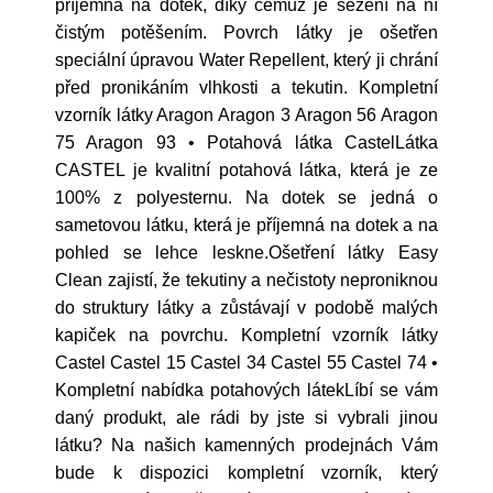
příjemná na dotek, díky čemuž je sezení na ní
čistým potěšením. Povrch látky je ošetřen
speciální úpravou Water Repellent, který ji chrání
před pronikáním vlhkosti a tekutin. Kompletní
vzorník látky Aragon Aragon 3 Aragon 56 Aragon
75 Aragon 93 • Potahová látka CastelLátka
CASTEL je kvalitní potahová látka, která je ze
100% z polyesternu. Na dotek se jedná o
sametovou látku, která je příjemná na dotek a na
pohled se lehce leskne.Ošetření látky Easy
Clean zajistí, že tekutiny a nečistoty neproniknou
do struktury látky a zůstávají v podobě malých
kapiček na povrchu. Kompletní vzorník látky
Castel Castel 15 Castel 34 Castel 55 Castel 74 •
Kompletní nabídka potahových látekLíbí se vám
daný produkt, ale rádi by jste si vybrali jinou
látku? Na našich kamenných prodejnách Vám
bude k dispozici kompletní vzorník, který