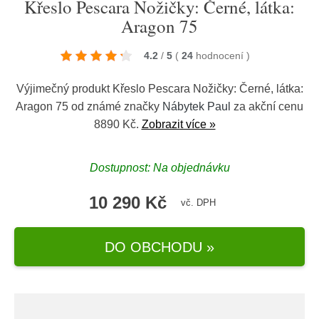
Křeslo Pescara Nožičky: Černé, látka:
Aragon 75
4.2
/
5
(
24
hodnocení
)
Výjimečný produkt Křeslo Pescara Nožičky: Černé, látka:
Aragon 75 od známé značky
Nábytek Paul
za akční cenu
8890 Kč.
Zobrazit více »
Dostupnost: Na objednávku
10 290 Kč
vč. DPH
DO OBCHODU »