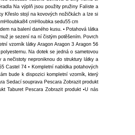
adla Na výplň jsou použity pružiny Faliste a
 Křeslo stojí na kovových nožičkách a lze si
45 cmHloubka84 cmHloubka sedu55 cm
dem na balení daného kusu. • Potahová látka
muž je sezení na ní čistým potěšením. Povrch
pletní vzorník látky Aragon Aragon 3 Aragon 56
 polyesternu. Na dotek se jedná o sametovou
y a nečistoty neproniknou do struktury látky a
 55 Castel 74 • Kompletní nabídka potahových
ám bude k dispozici kompletní vzorník, který
ara Sedací souprava Pescara Zobrazit produkt
kt Taburet Pescara Zobrazit produkt •U nás