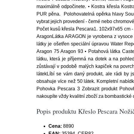
maximálně odpočinete. • Kostra křesla Kostr
PUR pěna. Polohovatelná opěrka hlavy Součás
vybrat jejich provedení - černé nebo chro
Počet kusů křesla Pescara1. 102x97x65 cm -
AragonLátka ARAGON je vyrobena z vysoce kva
látky je ošetřen speciální úpravou Water Repe
Aragon 75 Aragon 93 • Potahová látka Caste
látku, která je příjemná na dotek a na pohled
zůstávají v podobě malých kapiček na povrch
látekLíbí se vám daný produkt, ale rádi by 
obsahuje více než 50 látek. Kompletní nabíd
Pohovka Pescara 3 Zobrazit produkt Pohovk
nakoupíte vždy kvalitní zboží za bombastické c
Popis produktu Křeslo Pescara Nožič
Cena:
8890
EAN:
35394_CER82