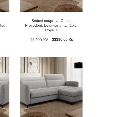
Sedací souprava Gomsi
tka:
Provedení: Levá varianta, látka:
Royal 1
33 390 Kč
33390.00 Kč