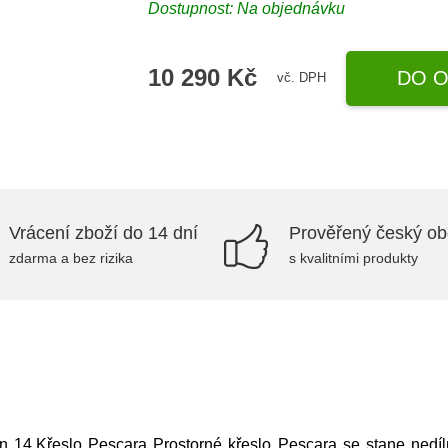
Dostupnost: Na objednávku
10 290 Kč
DO O
vč. DPH
Vrácení zboží do 14 dní
Prověřený český o
zdarma a bez rizika
s kvalitními produkty
on 14,Křeslo Pescara Prostorné křeslo Pescara se stane ned