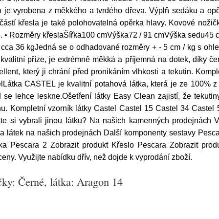
a je vyrobena z měkkého a tvrdého dřeva. Výplň sedáku a opěr
tí křesla je také polohovatelná opěrka hlavy. Kovové nožičky
mové. • Rozměry křeslaŠířka100 cmVýška72 / 91 cmVýška sedu
 cca 36 kgJedná se o odhadované rozměry + - 5 cm / kg s ohle
litní příze, je extrémně měkká a příjemná na dotek, díky če
llent, který ji chrání před pronikáním vlhkosti a tekutin. Kom
lLátka CASTEL je kvalitní potahová látka, která je ze 100% z
 se lehce leskne.Ošetření látky Easy Clean zajistí, že tekutin
u. Kompletní vzorník látky Castel Castel 15 Castel 34 Castel
jste si vybrali jinou látku? Na našich kamenných prodejnách V
ka látek na našich prodejnách Další komponenty sestavy Pesc
a Pescara 2 Zobrazit produkt Křeslo Pescara Zobrazit produ
eny. Využijte nabídku dřív, než dojde k vyprodání zboží.
ky: Černé, látka: Aragon 14