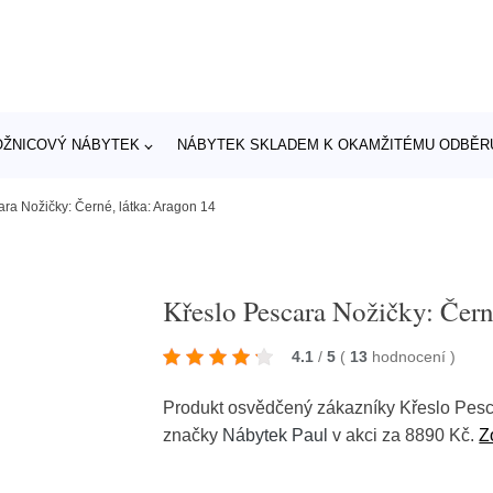
OŽNICOVÝ NÁBYTEK
NÁBYTEK SKLADEM K OKAMŽITÉMU ODBĚR
ara Nožičky: Černé, látka: Aragon 14
Křeslo Pescara Nožičky: Čern
4.1
/
5
(
13
hodnocení
)
Produkt osvědčený zákazníky Křeslo Pesca
značky
Nábytek Paul
v akci za 8890 Kč.
Z