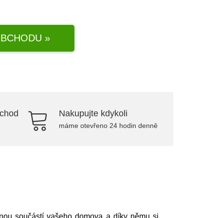
BCHODU »
bchod
Nakupujte kdykoli
máme otevřeno 24 hodin denně
ílnou součástí vašeho domova a díky němu si