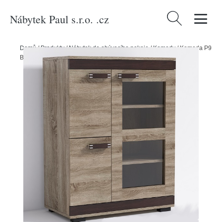
Nábytek Paul s.r.o. .cz
Vyhledávání
Domů
/
Produkty
/
Nábytek do obývacího pokoje
/
Komody
/
Komoda P9
Barva korpusu: Dub - canyon, Lišta: Šedá, Barva dvířek: Šedá