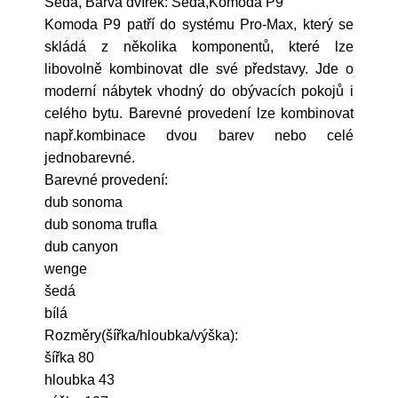
Šedá, Barva dvířek: Šedá,Komoda P9
Komoda P9 patří do systému Pro-Max, který se
skládá z několika komponentů, které lze
libovolně kombinovat dle své představy. Jde o
moderní nábytek vhodný do obývacích pokojů i
celého bytu. Barevné provedení lze kombinovat
např.kombinace dvou barev nebo celé
jednobarevné.
Barevné provedení:
dub sonoma
dub sonoma trufla
dub canyon
wenge
šedá
bílá
Rozměry(šířka/hloubka/výška):
šířka 80
hloubka 43