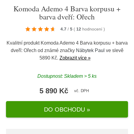
Komoda Ademo 4 Barva korpusu +
barva dveří: Ořech
4.7
/
5
(
12
hodnocení
)
Kvalitní produkt Komoda Ademo 4 Barva korpusu + barva
dveří: Ořech od známé značky
Nábytek Paul
ve slevě
5890 Kč.
Zobrazit více »
Dostupnost: Skladem > 5 ks
5 890 Kč
vč. DPH
DO OBCHODU »