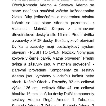
Ořech,Komoda Ademo 4 Sestava Ademo se
stane nedílnou součástí vašeho každodenního
života. Díky jedinečnému a modernímu odstínu
kašmír se tak stane středem pozornosti. •
Vlastnosti: Materiál Korpus z laminované
dřevotřískové desky o síle 16 mm. Přední dvířka
a zásuvky z MDF desky. Bezúchytkové otevírání
Dvířka a zásuvky mají bezúchytkový systém
otevírání - PUSH TO OPEN. Nožičky Nohy jsou
kovové v černé barvě. Matné provedení Přední
dvířka a zásuvky jsou v matném provedení. •
Barevné provedení Komponenty ze sestavy
Ademo jsou vyrobeny v odstínu kašmír nebo
ořech. Kašmír Ořech • Rozměry 92 cm celková
výška 126 cm celková šířka 41 cm celková
hloubka 16 mm tloušťka desky Další komponenty
sestavy Ademo Regál Amedo 1 Zobrazit...
Komoda Ademo 2 Zobrazit... Komoda Ademo 3