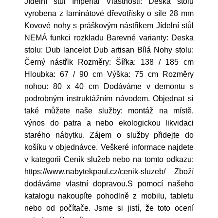
Jídelní stůl Imperial Vlastnosti: Deska stolu
vyrobena z laminátové dřevotřísky o síle 28 mm
Kovové nohy s práškovým nástřikem Jídelní stůl
NEMÁ funkci rozkladu Barevné varianty: Deska
stolu: Dub lancelot Dub artisan Bílá Nohy stolu:
Černý nástřik Rozměry: Šířka: 138 / 185 cm
Hloubka: 67 / 90 cm Výška: 75 cm Rozměry
nohou: 80 x 40 cm Dodáváme v demontu s
podrobným instruktážním návodem. Objednat si
také můžete naše služby: montáž na místě,
výnos do patra a nebo ekologickou likvidaci
starého nábytku. Zájem o služby přidejte do
košíku v objednávce. Veškeré informace najdete
v kategorii Ceník služeb nebo na tomto odkazu:
https://www.nabytekpaul.cz/cenik-sluzeb/ Zboží
dodáváme vlastní dopravou.S pomocí našeho
katalogu nakoupíte pohodlně z mobilu, tabletu
nebo od počítače. Jsme si jistí, že toto ocení