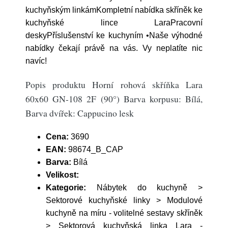
kuchyňským linkámKompletní nabídka skříněk ke
kuchyňské lince LaraPracovní
deskyPříslušenství ke kuchyním •Naše výhodné
nabídky čekají právě na vás. Vy neplatíte nic
navíc!
Popis produktu Horní rohová skříňka Lara
60x60 GN-108 2F (90°) Barva korpusu: Bílá,
Barva dvířek: Cappucino lesk
Cena:
3690
EAN:
98674_B_CAP
Barva:
Bílá
Velikost:
Kategorie:
Nábytek do kuchyně >
Sektorové kuchyňské linky > Modulové
kuchyně na míru - volitelné sestavy skříněk
> Sektorová kuchyňská linka Lara -