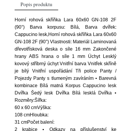
Popis produktu
Horní rohová skříňka Lara 60x60 GN-108 2F
(90°) Barva korpusu: Bílá, Barva dvířek:
Cappucino lesk,Horní rohová skříňka Lara 60x60
GN-108 2F (90°) Vlastnosti: Materiál Laminovaná
dřevotřísková deska o síle 16 mm Zakončené
hrany ABS hrana o síle 1 mm Úchyt Lesklý
kovový stříbrný úchyt Vnitřní barva Vnitřek skříně
je bílý Vnitřní uspořádání Tři police Panty /
Pojezdy Panty s tlumeným zavíráním • Barevná
kombinace Bílá matná Korpus Cappucino lesk
Dvířka Šedý lesk Dvířka Bílá lesklá Dvířka •
Rozměry:Šířka:
60 x 60 cmVýška:
108 cmHloubka:
31 cmPočet balení:
2 krabice • Odkazy na příslušenství ke