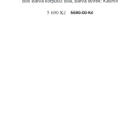
Box Barva korpusu: Bílá, Barva dvířek: Kašmír
5 690 Kč
5690.00 Kč