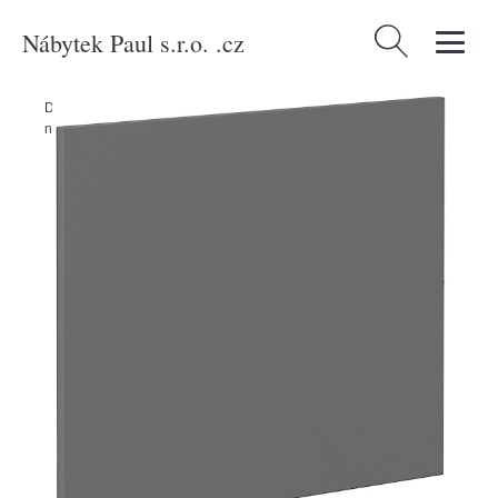
Nábytek Paul s.r.o. .cz
Vyhledávání
Domů
/
Produkty
/
Kuchyňský nábytek
/
Dvířka na vestavnou myčku
nádobí Nessa ZM 570x596 Barva korpusu: Antracit