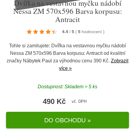
Dvířka na vestavnou myčku nádobí
Nessa ZM 570x596 Barva korpusu:
Antracit
4.4
/
5
(
5
hodnocení
)
Tohle si zamilujete: Dvířka na vestavnou myčku nádobí
Nessa ZM 570x596 Barva korpusu: Antracit od kvalitní
značky
Nábytek Paul
za výhodnou cenu 390 Kč.
Zobrazit
více »
Dostupnost: Skladem > 5 ks
490 Kč
vč. DPH
DO OBCHODU »