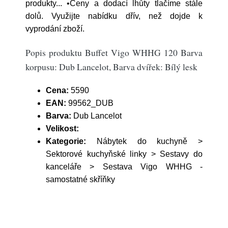
produkty... •Ceny a dodací lhůty tlačíme stále
dolů. Využijte nabídku dřív, než dojde k
vyprodání zboží.
Popis produktu Buffet Vigo WHHG 120 Barva
korpusu: Dub Lancelot, Barva dvířek: Bílý lesk
Cena:
5590
EAN:
99562_DUB
Barva:
Dub Lancelot
Velikost:
Kategorie:
Nábytek do kuchyně >
Sektorové kuchyňské linky > Sestavy do
kanceláře > Sestava Vigo WHHG -
samostatné skříňky