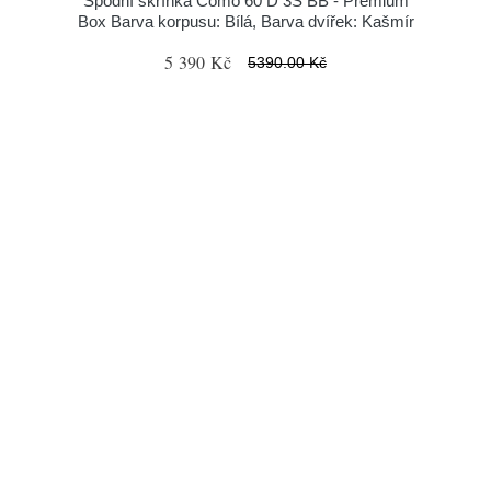
Spodní skříňka Como 60 D 3S BB - Premium
Box Barva korpusu: Bílá, Barva dvířek: Kašmír
5 390 Kč
5390.00 Kč