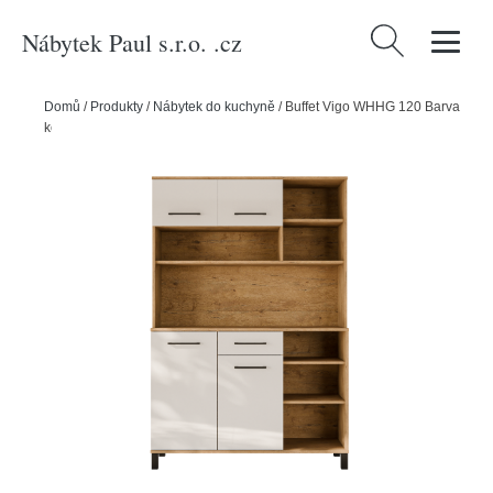
Nábytek Paul s.r.o. .cz
Vyhledávání
Domů
/
Produkty
/
Nábytek do kuchyně
/
Buffet Vigo WHHG 120 Barva
korpusu: Dub Lancelot, Barva dvířek: Bílý lesk