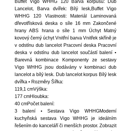
Buffet Vigo WHHG 120 Barva korpusu: Dub
Lancelot, Barva dvířek: Bílý lesk,Buffet Vigo
WHHG 120 Vlastnosti: Materiál Laminovaná
dřevotřísková deska o síle 16 mm Zakončené
hrany ABS hrana o síle 1 mm Úchyt Matný
kovový černý úchyt Vnitřní barva Vnitřek skříně je
v odstínu dub lancelot Pracovní deska Pracovní
deska v odstínu dub lancelot součástí balení •
Barevná kombinace Komponenty ze sestavy
Vigo WHHG jsou dodávány v kombinaci dub
lancelot a bílý lesk. Dub lancelot korpus Bílý lesk
dvířka • Rozměry Šířka:
119,1 cmVýška:
177 cmHloubka:
40 cmPočet balení:
3 balení • Sestava Vigo WHHGModerní
kuchyňská sestava Vigo WHHG je ideálním
řešením do kanceláří či menších prostor. Zobrazit