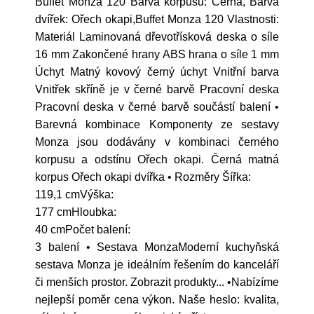
Buffet Monza 120 Barva korpusu: Černá, Barva
dvířek: Ořech okapi,Buffet Monza 120 Vlastnosti:
Materiál Laminovaná dřevotřísková deska o síle
16 mm Zakončené hrany ABS hrana o síle 1 mm
Úchyt Matný kovový černý úchyt Vnitřní barva
Vnitřek skříně je v černé barvě Pracovní deska
Pracovní deska v černé barvě součástí balení •
Barevná kombinace Komponenty ze sestavy
Monza jsou dodávány v kombinaci černého
korpusu a odstínu Ořech okapi. Černá matná
korpus Ořech okapi dvířka • Rozměry Šířka:
119,1 cmVýška:
177 cmHloubka:
40 cmPočet balení:
3 balení • Sestava MonzaModerní kuchyňská
sestava Monza je ideálním řešením do kanceláří
či menších prostor. Zobrazit produkty... •Nabízíme
nejlepší poměr cena výkon. Naše heslo: kvalita,