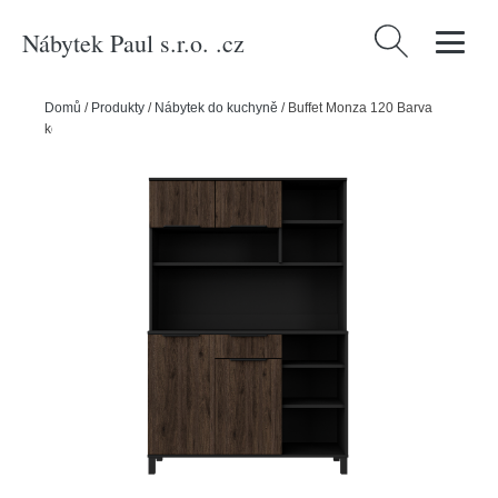
Nábytek Paul s.r.o. .cz
Vyhledávání
Domů
/
Produkty
/
Nábytek do kuchyně
/
Buffet Monza 120 Barva
korpusu: Černá, Barva dvířek: Ořech okapi