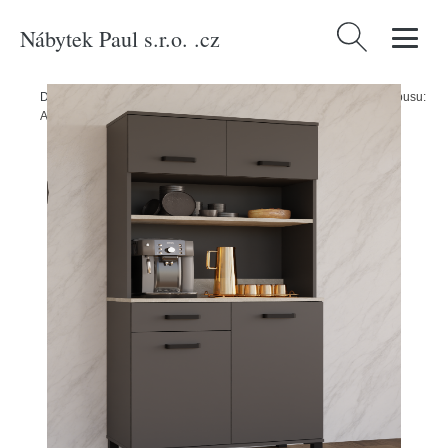
Nábytek Paul s.r.o. .cz
Vyhledávání
Domů
/
Produkty
/
Nábytek do kuchyně
/
Buffet Linda 80 Barva korpusu:
Antracit