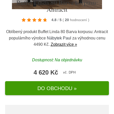
Buffet Linda 80 Barva korpusu:
Antracit
4.8
/
5
(
20
hodnocení
)
Oblíbený produkt Buffet Linda 80 Barva korpusu: Antracit
populárního výrobce
Nábytek Paul
za výhodnou cenu
4490 Kč.
Zobrazit více »
Dostupnost: Na objednávku
4 620 Kč
vč. DPH
DO OBCHODU »