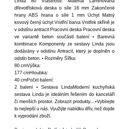
Linda 80 Vlastnosti: Materiál Laminovaná
dřevotřísková deska o síle 16 mm Zakončené
hrany ABS hrana o síle 1 mm Úchyt Matný
kovový černý úchyt Vnitřní barva Vnitřek skříně je
v odstínu antracit Pracovní deska Pracovní deska
ve variantě beton součástí balení • Barevná
kombinace Komponenty ze sestavy Linda jsou
dodávány v odstínu Antracit, který je doplněn o
odstín beton. • Rozměry Šířka:
80 cmVýška:
177 cmHloubka:
40 cmPočet balení:
2 balení • Sestava LindaModerní kuchyňská
sestava Linda je ideálním řešením do kanceláří
či menších prostor. Zobrazit produkty... •Vybírejte
to nejlepší u nás. Využijte nabídku dřív, než dojde
k vyprodání zboží.