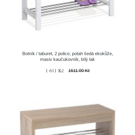
Botník / taburet, 2 police, potah šedá ekokůže,
masiv kaučukovník, bílý lak
1 611 Kč
1611.00 Kč