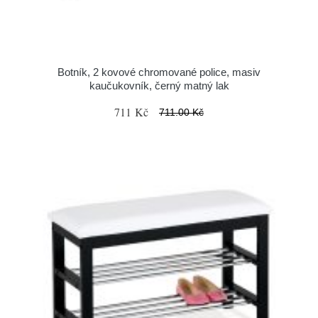
Botník, 2 kovové chromované police, masiv
kaučukovník, černý matný lak
711 Kč
711.00 Kč