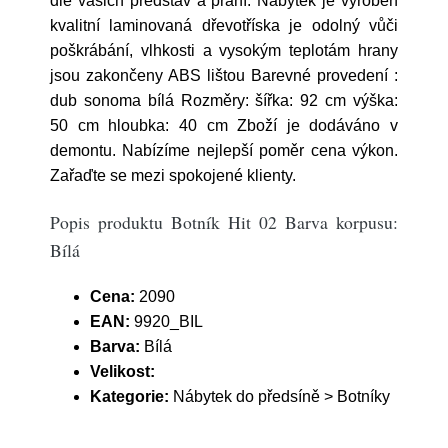
dle vašich představ a přání. Nábytek je vyroben
kvalitní laminovaná dřevotříska je odolný vůči
poškrábání, vlhkosti a vysokým teplotám hrany
jsou zakončeny ABS lištou Barevné provedení :
dub sonoma bílá Rozměry: šířka: 92 cm výška:
50 cm hloubka: 40 cm Zboží je dodáváno v
demontu. Nabízíme nejlepší poměr cena výkon.
Zařaďte se mezi spokojené klienty.
Popis produktu Botník Hit 02 Barva korpusu:
Bílá
Cena:
2090
EAN:
9920_BIL
Barva:
Bílá
Velikost:
Kategorie:
Nábytek do předsíně > Botníky