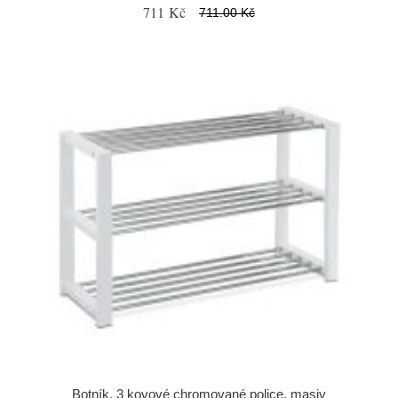
711 Kč
711.00 Kč
Botník, 3 kovové chromované police, masiv